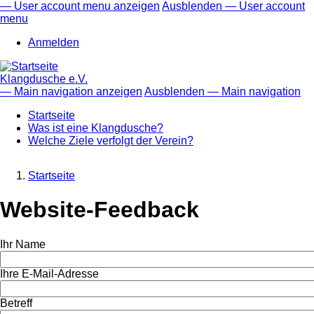
Direkt
— User account menu anzeigen
Ausblenden — User account
zum
menu
User
Inhalt
account
Anmelden
menu
Klangdusche e.V.
— Main navigation anzeigen
Ausblenden — Main navigation
Main
Startseite
navigation
Was ist eine Klangdusche?
Welche Ziele verfolgt der Verein?
Startseite
Pfadnavigation
Website-Feedback
Ihr Name
Ihre E-Mail-Adresse
Betreff